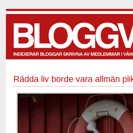
Rädda liv borde vara allmän pli