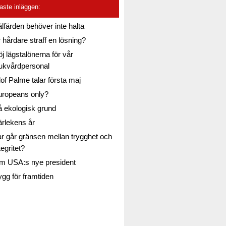
aste inläggen:
lfärden behöver inte halta
 hårdare straff en lösning?
j lägstalönerna för vår
ukvårdpersonal
of Palme talar första maj
uropeans only?
 ekologisk grund
rlekens år
r går gränsen mellan trygghet och
tegritet?
m USA:s nye president
gg för framtiden