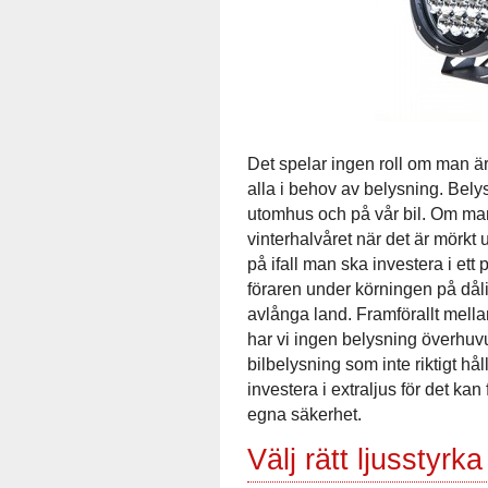
Det spelar ingen roll om man är vä
alla i behov av belysning. Belys
utomhus och på vår bil. Om man 
vinterhalvåret när det är mörkt
på ifall man ska investera i ett 
föraren under körningen på dåligt
avlånga land. Framförallt mella
har vi ingen belysning överhuv
bilbelysning som inte riktigt hå
investera i extraljus för det ka
egna säkerhet.
Välj rätt ljusstyrka