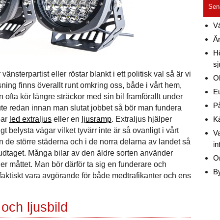
Sen
Vä
Är
Hö
sj
nsterpartist eller röstar blankt i ett politisk val så är vi
Ol
ning finns överallt runt omkring oss, både i vårt hem,
E
ofta kör längre sträckor med sin bil framförallt under
På
 ute redan innan man slutat jobbet så bör man fundera
par
led extraljus
eller en
ljusramp
. Extraljus hjälper
Kä
 belysta vägar vilket tyvärr inte är så ovanligt i vårt
Va
n de större städerna och i de norra delarna av landet så
in
udtaget. Många bilar av den äldre sorten använder
O
ller måttet. Man bör därför ta sig en funderare och
By
n faktiskt vara avgörande för både medtrafikanter och ens
 och ljusbild