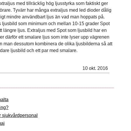
extraljus med tillräcklig hög ljusstyrka som faktiskt ger
 förare. Tyvärr har många extraljus med led dioder dålig
tydligt mindre användbart ljus än vad man hoppats på.
s ljusbild som minimum och mellan 10-15 grader Spot
t längre ljus. Extraljus med Spot som ljusbild har en
er därför ett smalare ljus som inte lyser upp vägrenen
n man dessutom kombinera de olika ljusbilderna så att
dare ljusbild och ett par med smalare.
10 okt. 2016
halta
ning?
år sjukvårdpersonal
maj